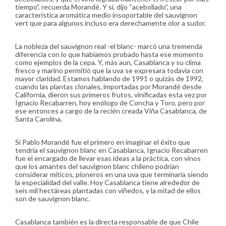
tiempo”, recuerda Morandé. Y sí, dijo “acebollado”, una
característica aromática medio insoportable del sauvignon
vert que para algunos incluso era derechamente olor a sudor.
La nobleza del sauvignon real -el blanc- marcó una tremenda
diferencia con lo que habíamos probado hasta ese momento
como ejemplos de la cepa. Y, más aun, Casablanca y su clima
fresco y marino permitió que la uva se expresara todavía con
mayor claridad. Estamos hablando de 1991 o quizás de 1992,
cuando las plantas clonales, importadas por Morandé desde
California, dieron sus primeros frutos, vinificadas esta vez por
Ignacio Recabarren, hoy enólogo de Concha y Toro, pero por
ese entonces a cargo de la recién creada Viña Casablanca, de
Santa Carolina.
Si Pablo Morandé fue el primero en imaginar el éxito que
tendría el sauvignon blanc en Casablanca, Ignacio Recabarren
fue el encargado de llevar esas ideas a la práctica, con vinos
que los amantes del sauvignon blanc chileno podrían
considerar míticos, pioneros en una uva que terminaría siendo
la especialidad del valle. Hoy Casablanca tiene alrededor de
seis mil hectáreas plantadas con viñedos, y la mitad de ellos
son de sauvignon blanc.
Casablanca también es la directa responsable de que Chile