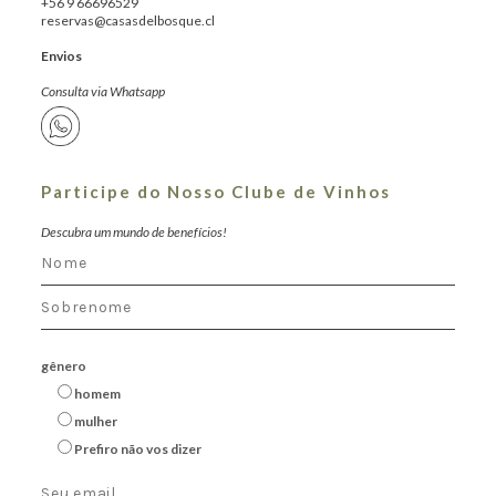
+56 9 66696529
reservas@casasdelbosque.cl
Envios
Consulta via Whatsapp
Participe do Nosso Clube de Vinhos
Descubra um mundo de benefícios!
gênero
homem
mulher
Prefiro não vos dizer