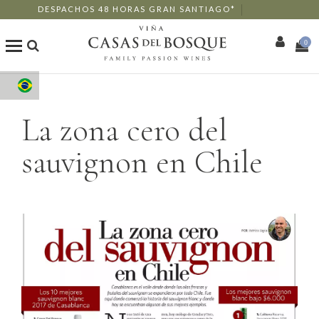
DESPACHOS 48 HORAS GRAN SANTIAGO*
0
Loja Online
La zona cero del
Os Nossos Vinhos
sauvignon en Chile
Enoturismo
Restaurantes
Eventos
Mais