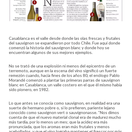
Casablanca es el valle desde donde las olas frescas y frutales
del sauvignon se expandieron por todo Chile. Fue aquí donde
comenzó la historia del sauvignon blanc y donde hoy se
encuentran algunos de sus mejores ejemplos.
No se trató de una explosión ni menos del epicentro de un
terremoto, aunque en la escena del vino significó un fuerte
remezón cuando, hacia fines de los años 80, el enólogo Pablo
Morandé comenzó a plantar las primeras parras de sauvignon
blanc en Casablanca, un valle costero en el que él mismo había
sido pionero, en 1982.
Lo que antes se conocía como sauvignon, en realidad era una
suerte de hermano pobre o, si lo prefieren, pariente lejano
conocido como sauvignon vert o sauvignonasse. “Nos dimos
cuenta de que el nuevo material clonal era de madurez mucho
más tardía, por lo menos un mes; que la acidez era más
pronunciada, que los aromas eran más frutales y menos
acebollados, y que el vino lograba mantener el frescor por más