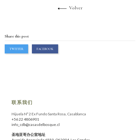
Volver
Share this post
TWITTER
FACEBOOK
联系我们
Hijuela Nº 2 Ex Fundo Santa Rosa, Casablanca
+56 22 4806901
info_cdb@casasdelbosque.cl
圣地亚哥办公室地址
Avenida Apoquindo 6550, Of.2004, Las Condes