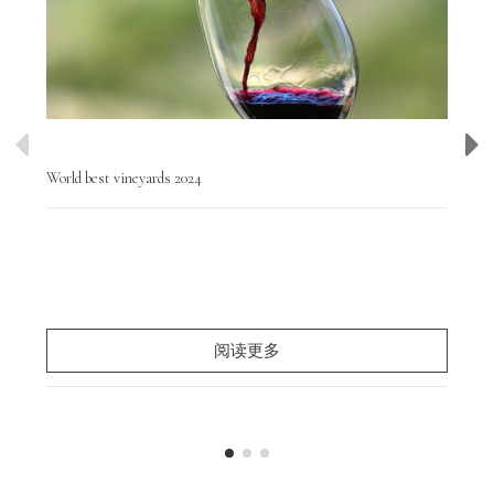
World best vineyards 2024
Wor
Hoy
y d
par
阅读更多