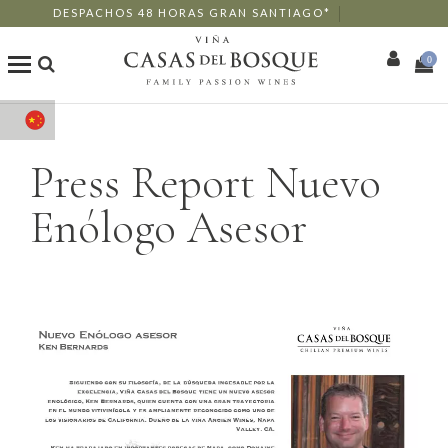
DESPACHOS 48 HORAS GRAN SANTIAGO*
0
商店
Press Report Nuevo
我们的葡萄酒
Enólogo Asesor
Enotourism
餐厅
活动
更多信息