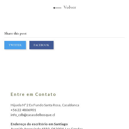
Volver
Share this post
TWITTER
FACEBOOK
Entre em Contato
Hijuela Nº 2 Ex Fundo Santa Rosa, Casablanca
+56 22 4806901
info_cdb@casasdelbosque.cl
Endereço do escritório em Santiago
Avenida Apoquindo 6550, Of.2004, Las Condes