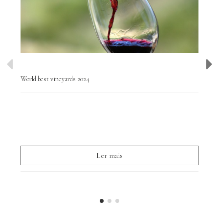
World best vineyards 2024
Wor
Hoy
y d
par
Ler mais