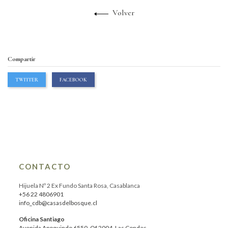
Volver
Compartir
TWITTER
FACEBOOK
CONTACTO
Hijuela Nº 2 Ex Fundo Santa Rosa, Casablanca
+56 22 4806901
info_cdb@casasdelbosque.cl
Oficina Santiago
Avenida Apoquindo 6550, Of.2004, Las Condes