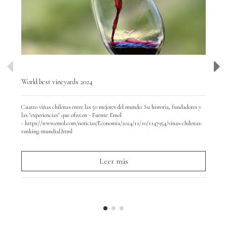
World best vineyards 2024
Wor
Cuatro viñas chilenas entre las 50 mejores del mundo: Su historia, fundadores y
Hoy
las "experiencias" que ofrecen - Fuente: Emol
y d
- https://www.emol.com/noticias/Economia/2024/11/10/1147954/vinas-chilenas-
par
ranking-mundial.html
Leer más