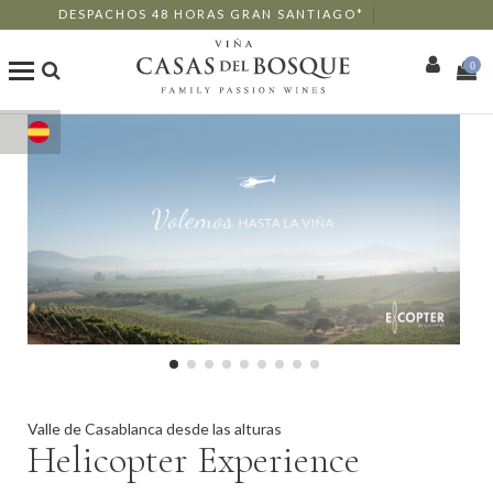
DESPACHOS 48 HORAS GRAN SANTIAGO*
0
Tienda Online
Nuestros Vinos
Enoturismo
Restaurants
Eventos
Valle de Casablanca desde las alturas
Wine Club
Helicopter Experience