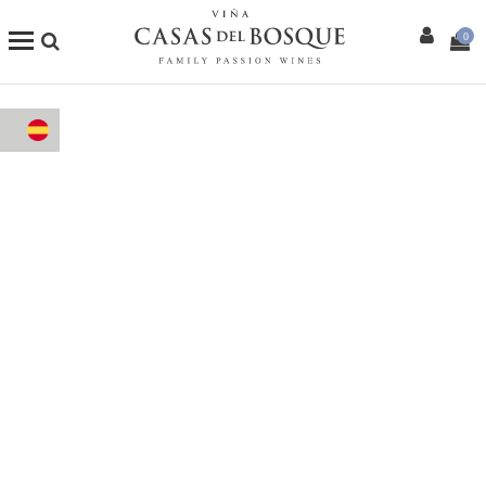
0
Tienda Online
Nuestros Vinos
Enoturismo
Restaurants
Eventos
Wine Club
Más