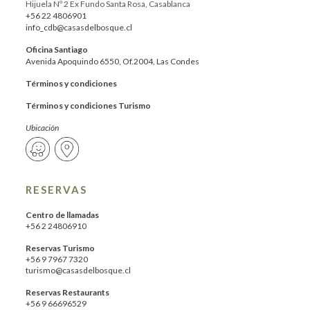
Hijuela Nº 2 Ex Fundo Santa Rosa, Casablanca
+56 22 4806901
info_cdb@casasdelbosque.cl
Oficina Santiago
Avenida Apoquindo 6550, Of.2004, Las Condes
Términos y condiciones
Términos y condiciones Turismo
Ubicación
RESERVAS
Centro de llamadas
+56 2 24806910
Reservas Turismo
+56 9 7967 7320
turismo@casasdelbosque.cl
Reservas Restaurants
+56 9 66696529