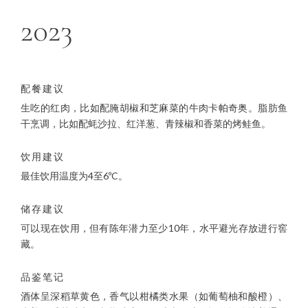
2023
配餐建议
生吃的红肉，比如配腌胡椒和芝麻菜的牛肉卡帕奇奥。脂肪鱼
干烹调，比如配蚝沙拉、红洋葱、青辣椒和香菜的烤鲑鱼。
饮用建议
最佳饮用温度为4至6ºC。
储存建议
可以现在饮用，但有陈年潜力至少10年，水平避光存放进行窖
藏。
品鉴笔记
酒体呈深稻草黄色，香气以柑橘类水果（如葡萄柚和酸橙）、