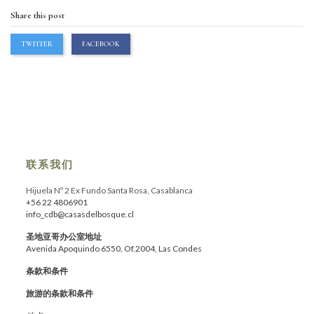
Share this post
TWITTER
FACEBOOK
联系我们
Hijuela Nº 2 Ex Fundo Santa Rosa, Casablanca
+56 22 4806901
info_cdb@casasdelbosque.cl
圣地亚哥办公室地址
Avenida Apoquindo 6550, Of.2004, Las Condes
条款和条件
旅游的条款和条件