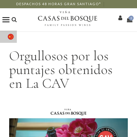
DESPACHOS 48 HORAS GRAN SANTIAGO*
0
商店
Orgullosos por los
我们的葡萄酒
puntajes obtenidos
Enotourism
en La CAV
餐厅
活动
更多信息