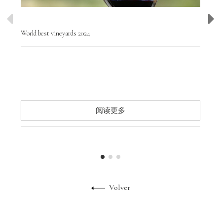
World best vineyards 2024
Wor
Hoy
y d
par
阅读更多
Volver