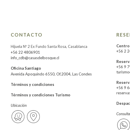
CONTACTO
RES
Centro
Hijuela Nº 2 Ex Fundo Santa Rosa, Casablanca
+56 2 
+56 22 4806901
info_cdb@casasdelbosque.cl
Reserv
+56 9 
Oficina Santiago
turismo
Avenida Apoquindo 6550, Of.2004, Las Condes
Reserv
Términos y condiciones
+56 9 
reserva
Términos y condiciones Turismo
Despa
Ubicación
Consult