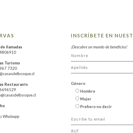
ERVAS
INSCRÍBETE EN NUES
 de llamadas
¡Descubre un mundo de beneficios!
24806910
as Turismo
7967 7320
@casasdelbosque.cl
Género
as Restaurants
66696529
Hombre
s@casasdelbosque.cl
Mujer
cho
Prefiero no decir
as Whatsapp