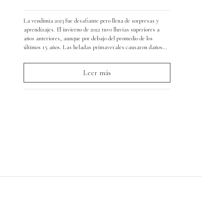
La vendimia 2023 fue desafiante pero llena de sorpresas y
aprendizajes. El invierno de 2022 tuvo lluvias superiores a
años anteriores, aunque por debajo del promedio de los
últimos 15 años. Las heladas primaverales causaron daños
importantes en Chardonnay, Pinot Noir y Sauvignon Blanc,
con pérdidas de producción del 60% al 80% en algunos
Leer más
cuarteles.