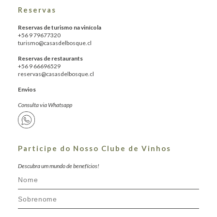
Reservas
Reservas de turismo na vinícola
+56 9 79677320
turismo@casasdelbosque.cl
Reservas de restaurants
+56 9 66696529
reservas@casasdelbosque.cl
Envios
Consulta via Whatsapp
Participe do Nosso Clube de Vinhos
Descubra um mundo de benefícios!