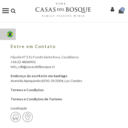
0
Loja Online
Os Nossos Vinhos
Entre em Contato
Hijuela Nº 2 Ex Fundo Santa Rosa, Casablanca
Enoturismo
+56 22 4806901
info_cdb@casasdelbosque.cl
Restaurantes
Endereço do escritório em Santiago
Avenida Apoquindo 6550, Of.2004, Las Condes
Termos e Condições
Eventos
Termos e Condições de Turismo
Mais
Localização