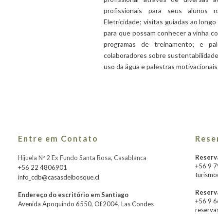
profissionais para seus alunos 
Eletricidade; visitas guiadas ao longo
para que possam conhecer a vinha co
programas de treinamento; e pal
colaboradores sobre sustentabilidade
uso da água e palestras motivacionais
Entre em Contato
Rese
Reserva
Hijuela Nº 2 Ex Fundo Santa Rosa, Casablanca
+56 9 
+56 22 4806901
turismo
info_cdb@casasdelbosque.cl
Reserv
Endereço do escritório em Santiago
+56 9 
Avenida Apoquindo 6550, Of.2004, Las Condes
reserva