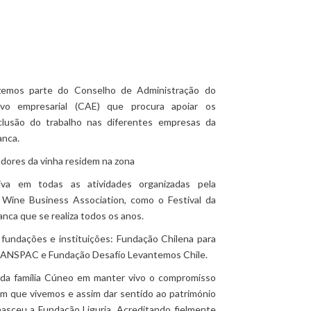
zemos parte do Conselho de Administração do
ivo empresarial (CAE) que procura apoiar os
clusão do trabalho nas diferentes empresas da
nca.
dores da vinha residem na zona
tiva em todas as atividades organizadas pela
 Wine Business Association, como o Festival da
nca que se realiza todos os anos.
 fundações e instituições: Fundação Chilena para
 ANSPAC e Fundação Desafío Levantemos Chile.
da família Cúneo em manter vivo o compromisso
m que vivemos e assim dar sentido ao património
nasceu a Fundação Liguria. Acreditando fielmente