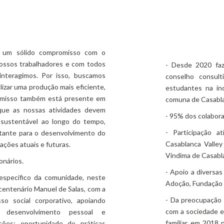
E
 um sólido compromisso com o
ossos trabalhadores e com todos
- Desde 2020 fa
nteragimos. Por isso, buscamos
conselho consult
izar uma produção mais eficiente,
estudantes na in
romisso também está presente em
comuna de Casabla
ue as nossas atividades devem
- 95% dos colabora
 sustentável ao longo do tempo,
- Participação a
tante para o desenvolvimento do
Casablanca Valley
ações atuais e futuras.
Vindima de Casabla
onários.
- Apoio a diversas
específico da comunidade, neste
Adoção, Fundação
icentenário Manuel de Salas, com a
- Da preocupação 
o social corporativo, apoiando
com a sociedade e
, desenvolvimento pessoal e
familiar, em 2018 
ações: oportunidade de práticas