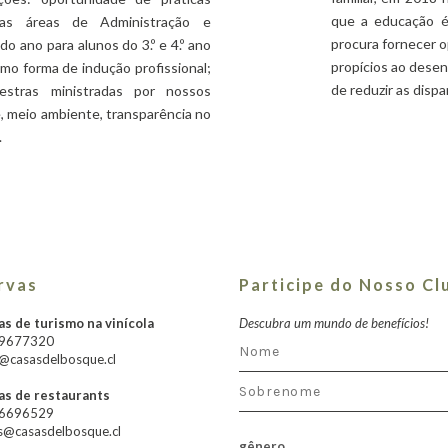
que a educação é 
nas áreas de Administração e
procura fornecer 
 do ano para alunos do 3.º e 4.º ano
propícios ao desenv
mo forma de indução profissional;
de reduzir as dispa
estras ministradas por nossos
, meio ambiente, transparência no
.
rvas
Participe do Nosso Cl
s de turismo na vinícola
Descubra um mundo de benefícios!
79677320
@casasdelbosque.cl
as de restaurants
66696529
s@casasdelbosque.cl
gênero