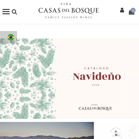
0
Loja Online
Os Nossos Vinhos
Enoturismo
Restaurantes
Eventos
Mais