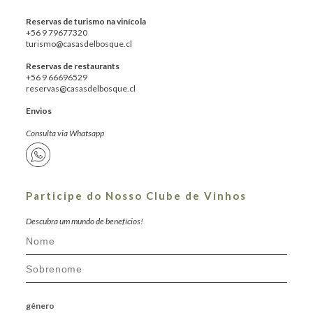
Reservas de turismo na vinícola
+56 9 79677320
turismo@casasdelbosque.cl
Reservas de restaurants
+56 9 66696529
reservas@casasdelbosque.cl
Envios
Consulta via Whatsapp
Participe do Nosso Clube de Vinhos
Descubra um mundo de benefícios!
gênero