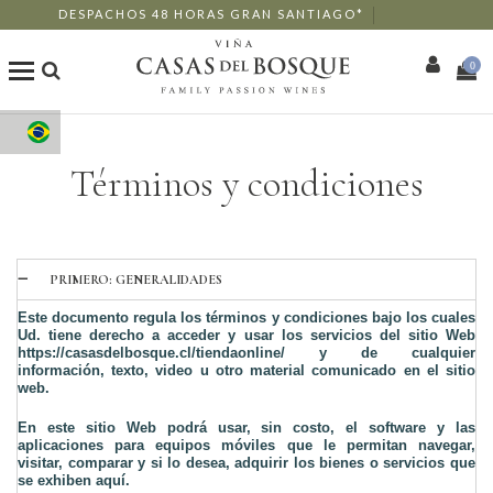
DESPACHOS 48 HORAS GRAN SANTIAGO*
0
Loja Online
Términos y condiciones
Os Nossos Vinhos
Enoturismo
PRIMERO: GENERALIDADES
Este documento regula los términos y condiciones bajo los cuales 
Restaurantes
Ud. tiene derecho a acceder y usar los servicios del sitio Web 
https://casasdelbosque.cl/tiendaonline/ y de cualquier 
información, texto, video u otro material comunicado en el sitio 
Eventos
web.
En este sitio Web podrá usar, sin costo, el software y las 
Mais
aplicaciones para equipos móviles que le permitan navegar, 
visitar, comparar y si lo desea, adquirir los bienes o servicios que 
se exhiben aquí.