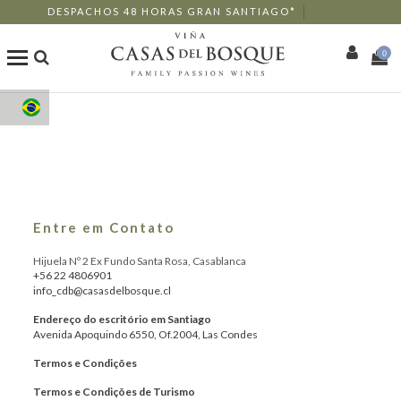
DESPACHOS 48 HORAS GRAN SANTIAGO*
0
Loja Online
Os Nossos Vinhos
Enoturismo
Entre em Contato
Restaurantes
Hijuela Nº 2 Ex Fundo Santa Rosa, Casablanca
+56 22 4806901
info_cdb@casasdelbosque.cl
Eventos
Endereço do escritório em Santiago
Avenida Apoquindo 6550, Of.2004, Las Condes
Mais
Termos e Condições
Termos e Condições de Turismo