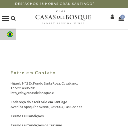
DESPACHOS 48 HORAS GRAN SANTIAGO*
0
Loja Online
Os Nossos Vinhos
Enoturismo
Entre em Contato
Restaurantes
Hijuela Nº 2 Ex Fundo Santa Rosa, Casablanca
+56 22 4806901
info_cdb@casasdelbosque.cl
Eventos
Endereço do escritório em Santiago
Avenida Apoquindo 6550, Of.2004, Las Condes
Mais
Termos e Condições
Termos e Condições de Turismo