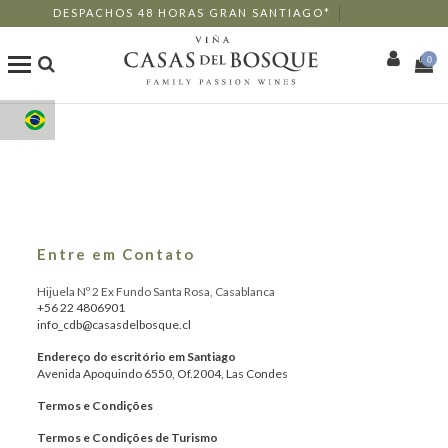
DESPACHOS 48 HORAS GRAN SANTIAGO*
0
Loja Online
Os Nossos Vinhos
Enoturismo
Entre em Contato
Restaurantes
Hijuela Nº 2 Ex Fundo Santa Rosa, Casablanca
+56 22 4806901
info_cdb@casasdelbosque.cl
Eventos
Endereço do escritório em Santiago
Avenida Apoquindo 6550, Of.2004, Las Condes
Mais
Termos e Condições
Termos e Condições de Turismo