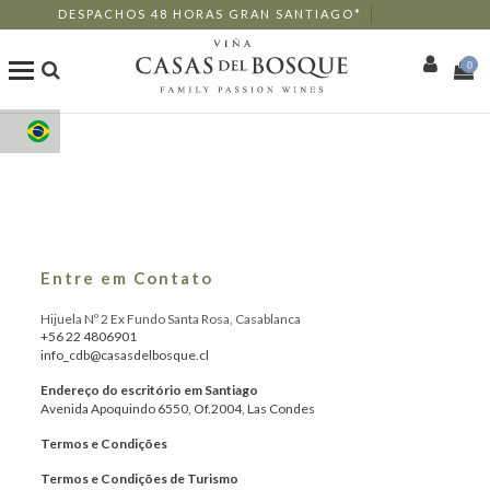
DESPACHOS 48 HORAS GRAN SANTIAGO*
0
Loja Online
Os Nossos Vinhos
Enoturismo
Entre em Contato
Restaurantes
Hijuela Nº 2 Ex Fundo Santa Rosa, Casablanca
+56 22 4806901
info_cdb@casasdelbosque.cl
Eventos
Endereço do escritório em Santiago
Avenida Apoquindo 6550, Of.2004, Las Condes
Mais
Termos e Condições
Termos e Condições de Turismo