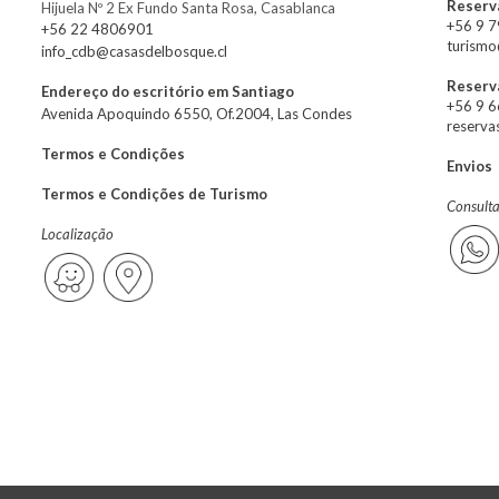
Reserva
Hijuela Nº 2 Ex Fundo Santa Rosa, Casablanca
+56 9 
+56 22 4806901
turismo
info_cdb@casasdelbosque.cl
Reserv
Endereço do escritório em Santiago
+56 9 
Avenida Apoquindo 6550, Of.2004, Las Condes
reserva
Termos e Condições
Envios
Termos e Condições de Turismo
Consult
Localização