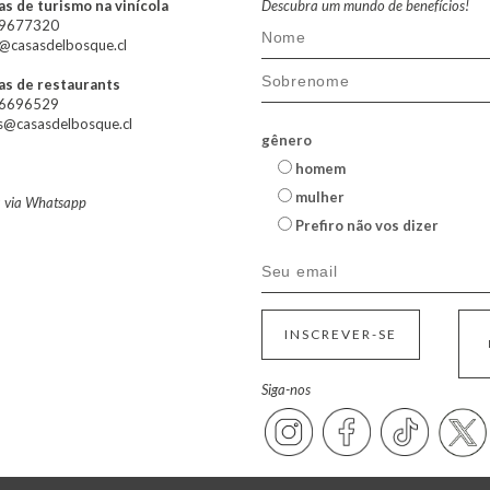
s de turismo na vinícola
Descubra um mundo de benefícios!
79677320
@casasdelbosque.cl
as de restaurants
66696529
s@casasdelbosque.cl
gênero
homem
mulher
a via Whatsapp
Prefiro não vos dizer
INSCREVER-SE
Siga-nos