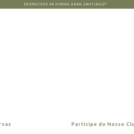
DESPACHOS 48 HORAS GRAN SANTIAGO*
ENOTURISMO
RESTAURANTES
E
rvas
Participe do Nosso Cl