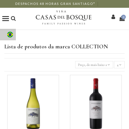
DESPACHOS 48 HORAS GRAN SANTIAGO*
0
Loja Online
Lista de produtos da marca COLLECTION
Os Nossos Vinhos
Preço, do mais baixo ao mais alto
4
Enoturismo
Restaurantes
Eventos
Mais