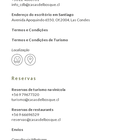
info_cdb@casasdelbosque.cl
Endereço do escritório em Santiago
Avenida Apoquindo 6550, Of.2004, Las Condes
Termos e Condições
Termos e Condições de Turismo
Localização
Reservas
Reservas de turismo na vinícola
+56 9 79677320
turismo@casasdelbosque.cl
Reservas de restaurants
+56 9 66696529
reservas@casasdelbosque.cl
Envios
Consulta via Whatsapp