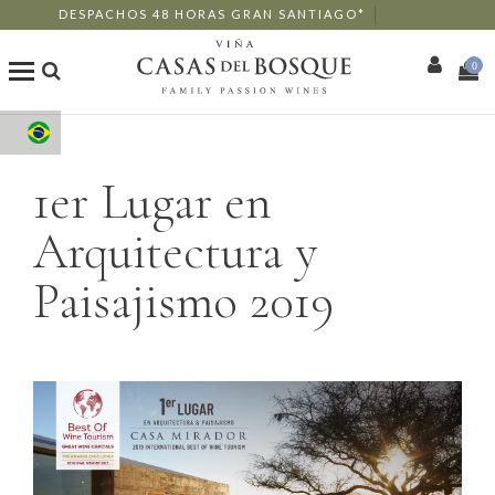
DESPACHOS 48 HORAS GRAN SANTIAGO*
0
Loja Online
1er Lugar en
Os Nossos Vinhos
Arquitectura y
Enoturismo
Paisajismo 2019
Restaurantes
Eventos
Mais