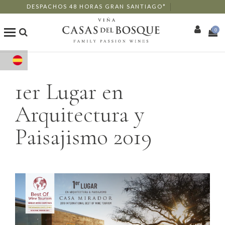
DESPACHOS 48 HORAS GRAN SANTIAGO*
0
Tienda Online
1er Lugar en
Nuestros Vinos
Arquitectura y
Enoturismo
Paisajismo 2019
Restaurants
Eventos
Wine Club