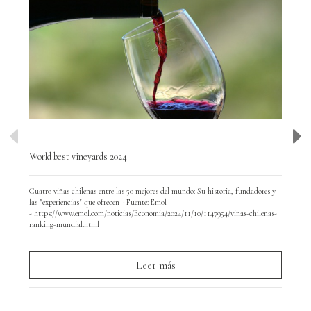
World best vineyards 2024
Wor
Cuatro viñas chilenas entre las 50 mejores del mundo: Su historia, fundadores y
Hoy
las "experiencias" que ofrecen - Fuente: Emol
y d
- https://www.emol.com/noticias/Economia/2024/11/10/1147954/vinas-chilenas-
par
ranking-mundial.html
Leer más