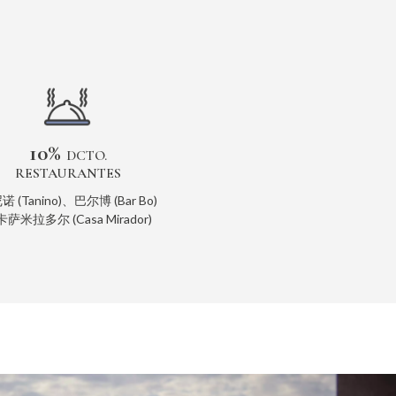
10%
DCTO.
RESTAURANTES
 (Tanino)、巴尔博 (Bar Bo)
萨米拉多尔 (Casa Mirador)