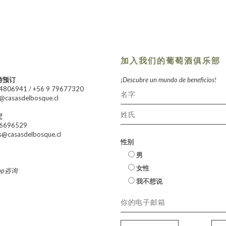
加入我们的葡萄酒俱乐部
游预订
¡Descubre un mundo de beneficios!
24806941
/
+56 9 79677320
@casasdelbosque.cl
定
66696529
s@casasdelbosque.cl
性别
男
女性
app咨询
我不想说