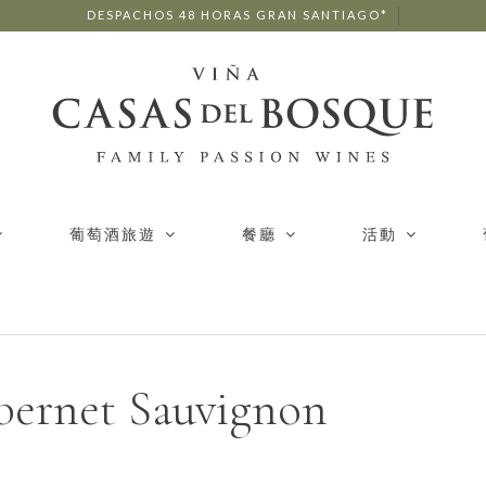
DESPACHOS 48 HORAS GRAN SANTIAGO*
葡萄酒旅遊
餐廳
活動
bernet Sauvignon