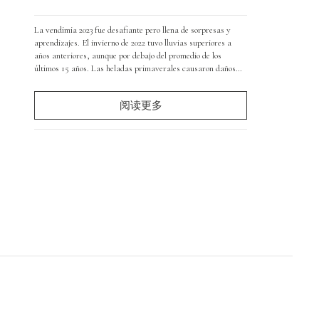
La vendimia 2023 fue desafiante pero llena de sorpresas y
aprendizajes. El invierno de 2022 tuvo lluvias superiores a
años anteriores, aunque por debajo del promedio de los
últimos 15 años. Las heladas primaverales causaron daños
importantes en Chardonnay, Pinot Noir y Sauvignon Blanc,
con pérdidas de producción del 60% al 80% en algunos
阅读更多
cuarteles.