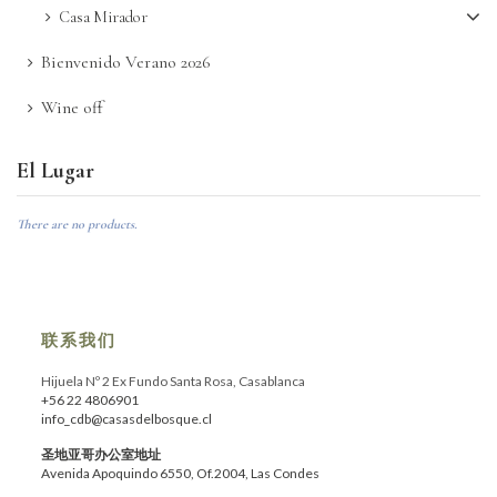
Casa Mirador
Bienvenido Verano 2026
Wine off
El Lugar
There are no products.
联系我们
Hijuela Nº 2 Ex Fundo Santa Rosa, Casablanca
+56 22 4806901
info_cdb@casasdelbosque.cl
圣地亚哥办公室地址
Avenida Apoquindo 6550, Of.2004, Las Condes