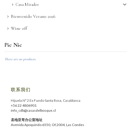
Casa Mirador
Bienvenido Verano 2026
Wine off
Pic Nic
There are no products.
联系我们
Hijuela Nº 2 Ex Fundo Santa Rosa, Casablanca
+56 22 4806901
info_cdb@casasdelbosque.cl
圣地亚哥办公室地址
Avenida Apoquindo 6550, Of.2004, Las Condes