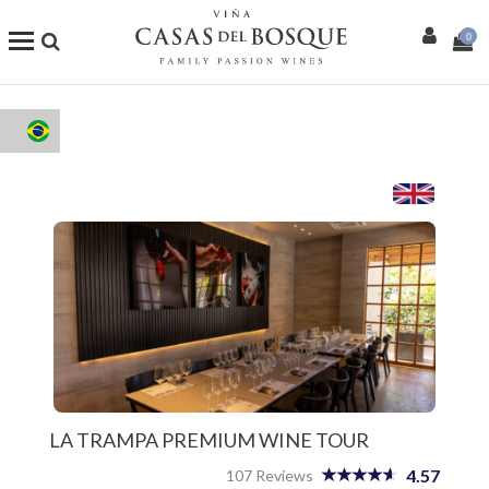
0
Loja Online
Os Nossos Vinhos
Enoturismo
Restaurantes
Eventos
Mais