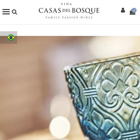
0
Loja Online
Os Nossos Vinhos
Enoturismo
Restaurantes
Eventos
Mais