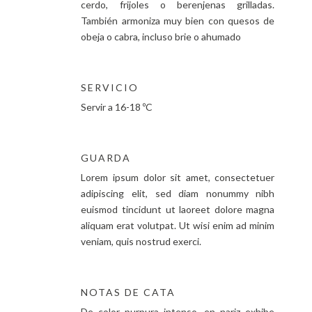
cerdo, frijoles o berenjenas grilladas.
También armoniza muy bien con quesos de
obeja o cabra, incluso brie o ahumado
SERVICIO
Servir a 16-18 ºC
GUARDA
Lorem ipsum dolor sit amet, consectetuer
adipiscing elit, sed diam nonummy nibh
euismod tincidunt ut laoreet dolore magna
aliquam erat volutpat. Ut wisi enim ad minim
veniam, quis nostrud exerci.
NOTAS DE CATA
De color purpura intenso, en nariz exhibe