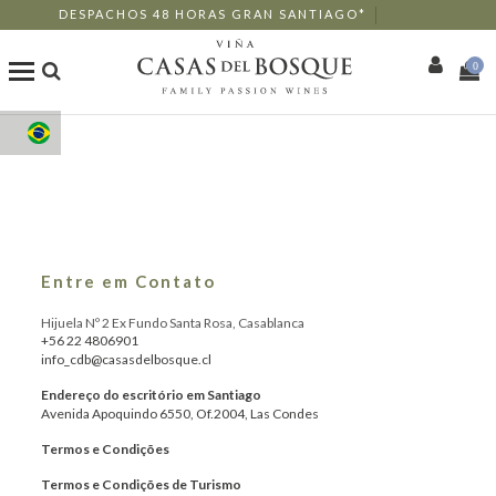
DESPACHOS 48 HORAS GRAN SANTIAGO*
0
Loja Online
Os Nossos Vinhos
Enoturismo
Entre em Contato
Restaurantes
Hijuela Nº 2 Ex Fundo Santa Rosa, Casablanca
+56 22 4806901
info_cdb@casasdelbosque.cl
Eventos
Endereço do escritório em Santiago
Avenida Apoquindo 6550, Of.2004, Las Condes
Mais
Termos e Condições
Termos e Condições de Turismo