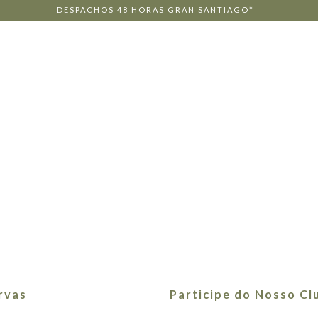
DESPACHOS 48 HORAS GRAN SANTIAGO*
ENOTURISMO
RESTAURANTES
E
rvas
Participe do Nosso Cl