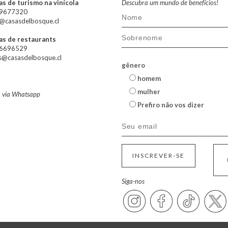
s de turismo na vinícola
Descubra um mundo de benefícios!
79677320
@casasdelbosque.cl
as de restaurants
66696529
s@casasdelbosque.cl
gênero
homem
mulher
a via Whatsapp
Prefiro não vos dizer
INSCREVER-SE
Siga-nos