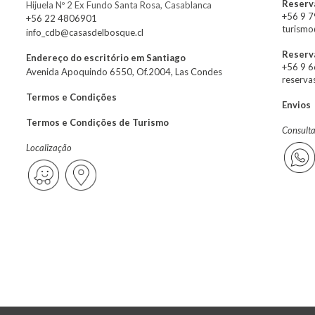
Reserva
Hijuela Nº 2 Ex Fundo Santa Rosa, Casablanca
+56 9 
+56 22 4806901
turismo
info_cdb@casasdelbosque.cl
Reserv
Endereço do escritório em Santiago
+56 9 
Avenida Apoquindo 6550, Of.2004, Las Condes
reserva
Termos e Condições
Envios
Termos e Condições de Turismo
Consult
Localização