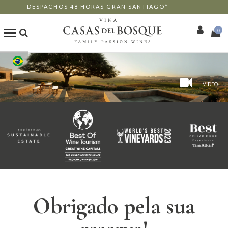
DESPACHOS 48 HORAS GRAN SANTIAGO*
0
Loja Online
VIDEO
Os Nossos Vinhos
Enoturismo
Restaurantes
Eventos
Obrigado pela sua
Mais