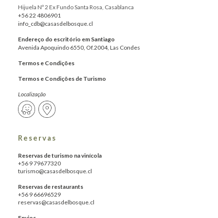
Hijuela Nº 2 Ex Fundo Santa Rosa, Casablanca
+56 22 4806901
info_cdb@casasdelbosque.cl
Endereço do escritório em Santiago
Avenida Apoquindo 6550, Of.2004, Las Condes
Termos e Condições
Termos e Condições de Turismo
Localização
Reservas
Reservas de turismo na vinícola
+56 9 79677320
turismo@casasdelbosque.cl
Reservas de restaurants
+56 9 66696529
reservas@casasdelbosque.cl
Envios