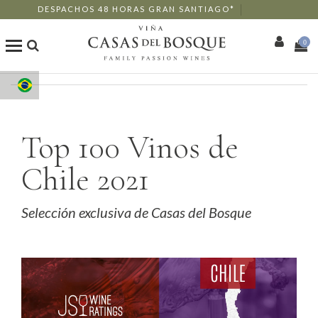
DESPACHOS 48 HORAS GRAN SANTIAGO*
0
Loja Online
Os Nossos Vinhos
Top 100 Vinos de
Chile 2021
Enoturismo
Restaurantes
Selección exclusiva de Casas del Bosque
Eventos
Mais