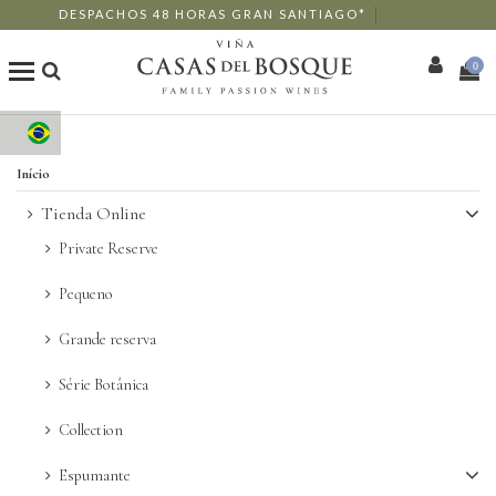
DESPACHOS 48 HORAS GRAN SANTIAGO*
0
Loja Online
Início
Os Nossos Vinhos
Tienda Online
Private Reserve
Enoturismo
Pequeno
Restaurantes
Grande reserva
Eventos
Série Botânica
Collection
Mais
Espumante