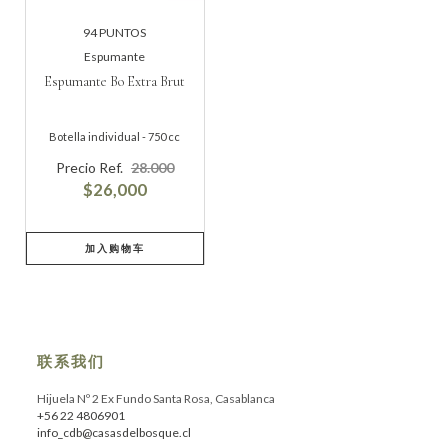
Espumante
Espumante Bo Extra Brut
Botella individual - 750 cc
Precio Ref.
28.000
$26,000
加入购物车
联系我们
Hijuela Nº 2 Ex Fundo Santa Rosa, Casablanca
+56 22 4806901
info_cdb@casasdelbosque.cl