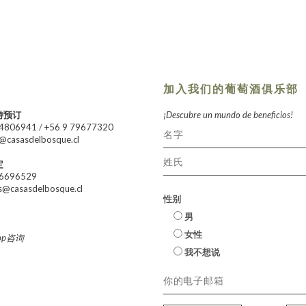
加入我们的葡萄酒俱乐部
游预订
¡Descubre un mundo de beneficios!
24806941
/
+56 9 79677320
@casasdelbosque.cl
定
66696529
s@casasdelbosque.cl
性别
男
女性
app咨询
我不想说