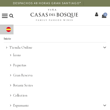
DESPACHOS 48 HORAS GRAN SANTIAGO*
0
Tienda Online
Inicio
Nuestros Vinos
Tienda Online
Ícono
Enoturismo
Pequeñas
Restaurants
Gran Reserva
Eventos
Botanic Series
Collection
Wine Club
Espumante