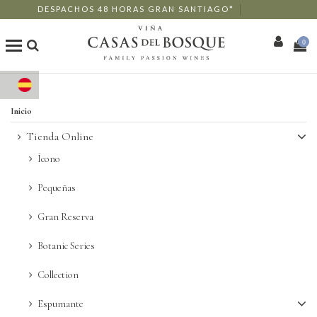
DESPACHOS 48 HORAS GRAN SANTIAGO*
0
Tienda Online
Inicio
Nuestros Vinos
Tienda Online
Ícono
Enoturismo
Pequeñas
Restaurants
Gran Reserva
Eventos
Botanic Series
Collection
Wine Club
Espumante