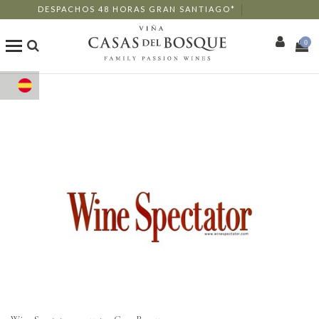
DESPACHOS 48 HORAS GRAN SANTIAGO*
0
Tienda Online
Nuestros Vinos
Enoturismo
Restaurants
Eventos
Wine Club