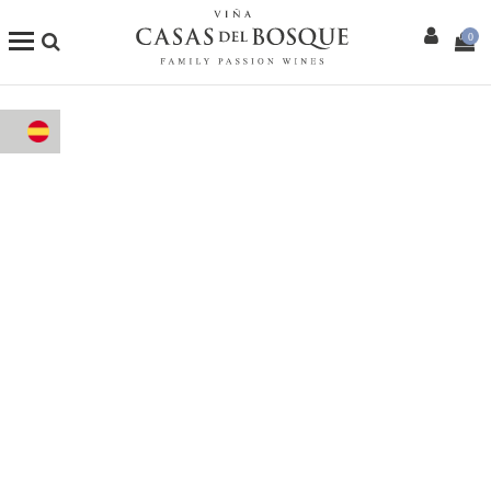
0
Tienda Online
Nuestros Vinos
Enoturismo
Restaurants
Eventos
Wine Club
Más