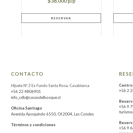
$38.000
CONTACTO
RES
Centro
Hijuela Nº 2 Ex Fundo Santa Rosa, Casablanca
+56 2 
+56 22 4806901
info_cdb@casasdelbosque.cl
Reserv
+56 9 
Oficina Santiago
turismo
Avenida Apoquindo 6550, Of.2004, Las Condes
Reserv
Términos y condiciones
+56 9 