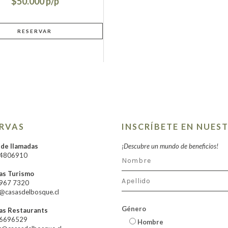
$50.000
ERVAS
INSCRÍBETE EN NUES
 de llamadas
¡Descubre un mundo de beneficios!
24806910
as Turismo
7967 7320
@casasdelbosque.cl
Género
as Restaurants
66696529
Hombre