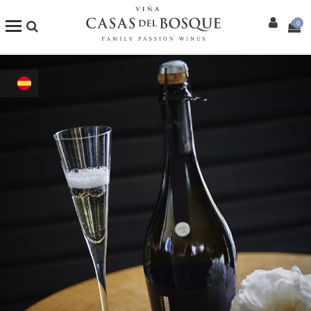
0
Tienda Online
Nuestros Vinos
Enoturismo
Restaurants
Eventos
Wine Club
Más