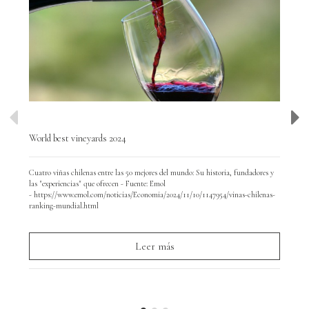
World best vineyards 2024
Wor
Cuatro viñas chilenas entre las 50 mejores del mundo: Su historia, fundadores y
Hoy
las "experiencias" que ofrecen - Fuente: Emol
y d
- https://www.emol.com/noticias/Economia/2024/11/10/1147954/vinas-chilenas-
par
ranking-mundial.html
Leer más