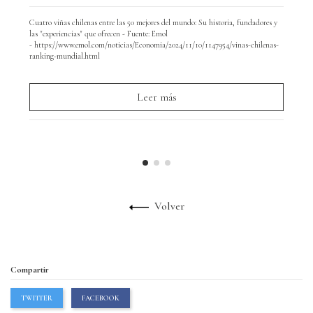
Cuatro viñas chilenas entre las 50 mejores del mundo: Su historia, fundadores y
Hoy
las "experiencias" que ofrecen - Fuente: Emol
y d
- https://www.emol.com/noticias/Economia/2024/11/10/1147954/vinas-chilenas-
par
ranking-mundial.html
Leer más
Volver
Compartir
TWITTER
FACEBOOK