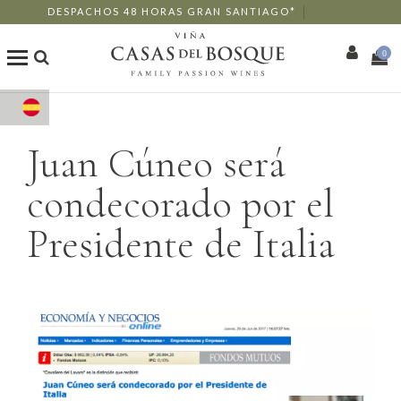
DESPACHOS 48 HORAS GRAN SANTIAGO*
0
Tienda Online
Juan Cúneo será
Nuestros Vinos
condecorado por el
Enoturismo
Presidente de Italia
Restaurants
Eventos
Wine Club