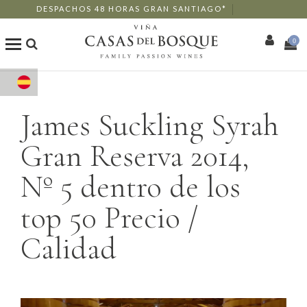
DESPACHOS 48 HORAS GRAN SANTIAGO*
0
Tienda Online
James Suckling Syrah
Nuestros Vinos
Gran Reserva 2014,
Enoturismo
Nº 5 dentro de los
Restaurants
top 50 Precio /
Eventos
Calidad
Wine Club