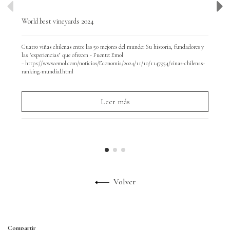
World best vineyards 2024
Wor
Cuatro viñas chilenas entre las 50 mejores del mundo: Su historia, fundadores y
Hoy
las "experiencias" que ofrecen - Fuente: Emol
y d
- https://www.emol.com/noticias/Economia/2024/11/10/1147954/vinas-chilenas-
par
ranking-mundial.html
Leer más
Volver
Compartir