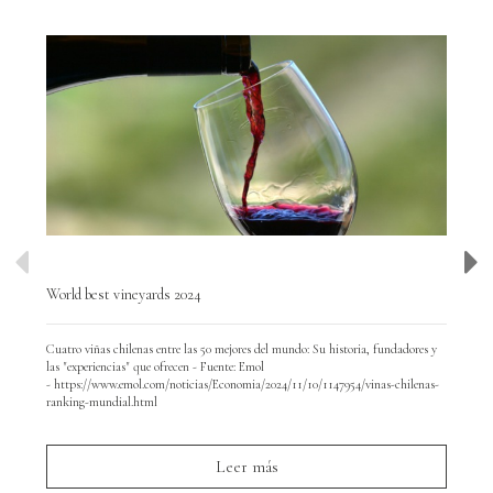
World best vineyards 2024
Wor
Cuatro viñas chilenas entre las 50 mejores del mundo: Su historia, fundadores y
Hoy
las "experiencias" que ofrecen - Fuente: Emol
y d
- https://www.emol.com/noticias/Economia/2024/11/10/1147954/vinas-chilenas-
par
ranking-mundial.html
Leer más