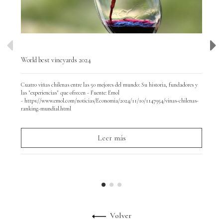
World best vineyards 2024
Wor
Cuatro viñas chilenas entre las 50 mejores del mundo: Su historia, fundadores y
Hoy
las "experiencias" que ofrecen - Fuente: Emol
y d
- https://www.emol.com/noticias/Economia/2024/11/10/1147954/vinas-chilenas-
par
ranking-mundial.html
Leer más
Volver