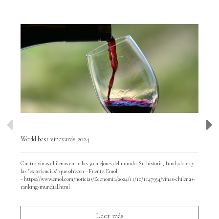
World best vineyards 2024
Wor
Cuatro viñas chilenas entre las 50 mejores del mundo: Su historia, fundadores y
Hoy
las "experiencias" que ofrecen - Fuente: Emol
y d
- https://www.emol.com/noticias/Economia/2024/11/10/1147954/vinas-chilenas-
par
ranking-mundial.html
Leer más