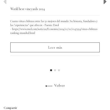
World best vineyards 2024
Wor
Cuatro viñas chilenas entre las 50 mejores del mundo: Su historia, fundadores y
Hoy
las "experiencias" que ofrecen - Fuente: Emol
y d
- https://www.emol.com/noticias/Economia/2024/11/10/1147954/vinas-chilenas-
par
ranking-mundial.html
Leer más
Volver
Compartir