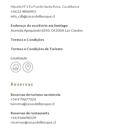
Hijuela Nº 2 Ex Fundo Santa Rosa, Casablanca
+56 22 4806901
info_cdb@casasdelbosque.cl
Endereço do escritório em Santiago
Avenida Apoquindo 6550, Of.2004, Las Condes
Termos e Condições
Termos e Condições de Turismo
Localização
Reservas
Reservas de turismo na vinícola
+56 9 79677320
turismo@casasdelbosque.cl
Reservas de restaurants
+56 9 66696529
reservas@casasdelbosque.cl